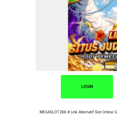
LOGIN
MEGASLOT288 # Link Alternatif Slot Online 