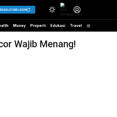
EGASLOT288 LOGIN
alth
Money
Properti
Edukasi
Travel
cor Wajib Menang!